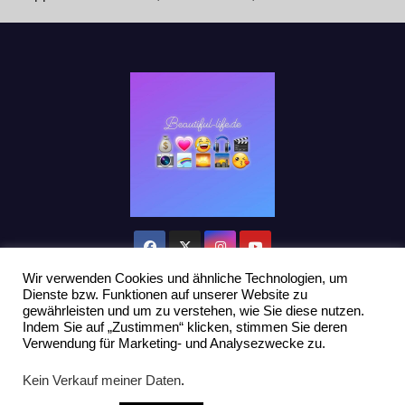
Wir verwenden Cookies und ähnliche Technologien, um
Dienste bzw. Funktionen auf unserer Website zu
gewährleisten und um zu verstehen, wie Sie diese nutzen.
Indem Sie auf „Zustimmen“ klicken, stimmen Sie deren
Stolz präsentiert von WordPress
|
Theme: Newsup von
Themeansar
Verwendung für Marketing- und Analysezwecke zu.
Home
Datenschutzerklärung
Influencer Support
News
Kein Verkauf meiner Daten
.