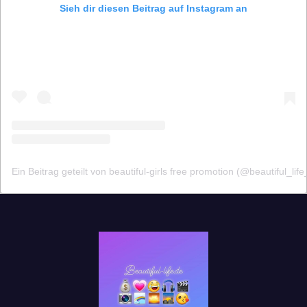
Sieh dir diesen Beitrag auf Instagram an
Ein Beitrag geteilt von beautiful-girls free promotion (@beautiful_life