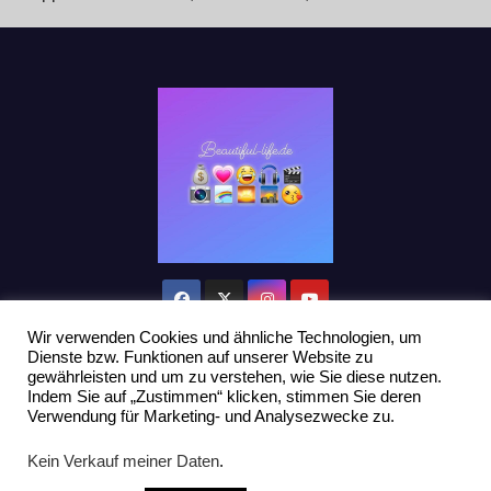
Wir verwenden Cookies und ähnliche Technologien, um
Dienste bzw. Funktionen auf unserer Website zu
gewährleisten und um zu verstehen, wie Sie diese nutzen.
Indem Sie auf „Zustimmen“ klicken, stimmen Sie deren
Stolz präsentiert von WordPress
|
Theme: Newsup von
Themeansar
Verwendung für Marketing- und Analysezwecke zu.
Home
Datenschutzerklärung
Influencer Support
News
Kein Verkauf meiner Daten
.