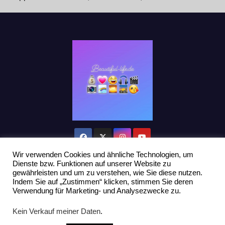
Wir verwenden Cookies und ähnliche Technologien, um
Dienste bzw. Funktionen auf unserer Website zu
gewährleisten und um zu verstehen, wie Sie diese nutzen.
Indem Sie auf „Zustimmen“ klicken, stimmen Sie deren
Stolz präsentiert von WordPress
|
Theme: Newsup von
Themeansar
Verwendung für Marketing- und Analysezwecke zu.
Home
Datenschutzerklärung
Influencer Support
News
Kein Verkauf meiner Daten
.