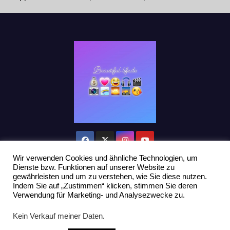
Wir verwenden Cookies und ähnliche Technologien, um
Dienste bzw. Funktionen auf unserer Website zu
gewährleisten und um zu verstehen, wie Sie diese nutzen.
Indem Sie auf „Zustimmen“ klicken, stimmen Sie deren
Stolz präsentiert von WordPress
|
Theme: Newsup von
Themeansar
Verwendung für Marketing- und Analysezwecke zu.
Home
Datenschutzerklärung
Influencer Support
News
Kein Verkauf meiner Daten
.