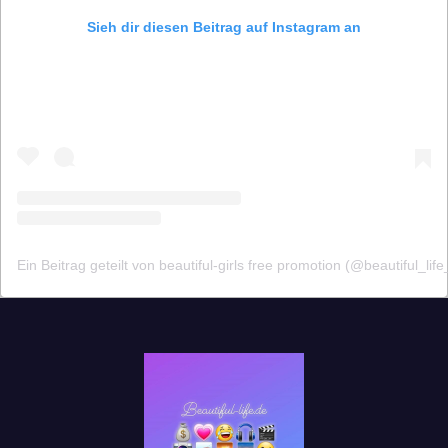
Sieh dir diesen Beitrag auf Instagram an
Ein Beitrag geteilt von beautiful-girls free promotion (@beautiful_life