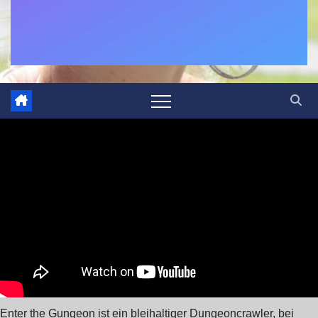
Enter the Gungeon ist ein bleihaltiger Dungeoncrawler, bei