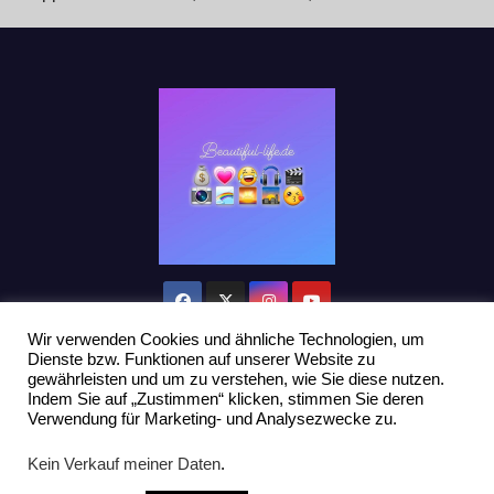
Wir verwenden Cookies und ähnliche Technologien, um
Dienste bzw. Funktionen auf unserer Website zu
gewährleisten und um zu verstehen, wie Sie diese nutzen.
Indem Sie auf „Zustimmen“ klicken, stimmen Sie deren
Stolz präsentiert von WordPress
|
Theme: Newsup von
Themeansar
Verwendung für Marketing- und Analysezwecke zu.
Home
Datenschutzerklärung
Influencer Support
News
Kein Verkauf meiner Daten
.