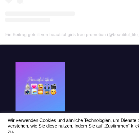
Ein Beitrag geteilt von beautiful-girls free promotion (@beautiful_life
Wir verwenden Cookies und ähnliche Technologien, um Dienste b
verstehen, wie Sie diese nutzen. Indem Sie auf „Zustimmen“ kl
zu.
Stolz präsentiert von WordPress
|
Theme: Newsup von
Themeansar