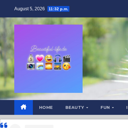
Zum
August 5, 2026
11:32 p.m.
Inhalt
springen
HOME
BEAUTY
FUN