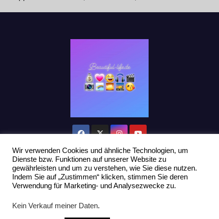
Wir verwenden Cookies und ähnliche Technologien, um
Dienste bzw. Funktionen auf unserer Website zu
gewährleisten und um zu verstehen, wie Sie diese nutzen.
Indem Sie auf „Zustimmen“ klicken, stimmen Sie deren
Stolz präsentiert von WordPress
|
Theme: Newsup von
Themeansar
Verwendung für Marketing- und Analysezwecke zu.
Home
Datenschutzerklärung
Influencer Support
News
Kein Verkauf meiner Daten
.