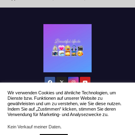
Wir verwenden Cookies und ähnliche Technologien, um
Dienste bzw. Funktionen auf unserer Website zu
gewährleisten und um zu verstehen, wie Sie diese nutzen.
Indem Sie auf „Zustimmen“ klicken, stimmen Sie deren
Stolz präsentiert von WordPress
|
Theme: Newsup von
Themeansar
Verwendung für Marketing- und Analysezwecke zu.
Home
Datenschutzerklärung
Influencer Support
News
Kein Verkauf meiner Daten
.