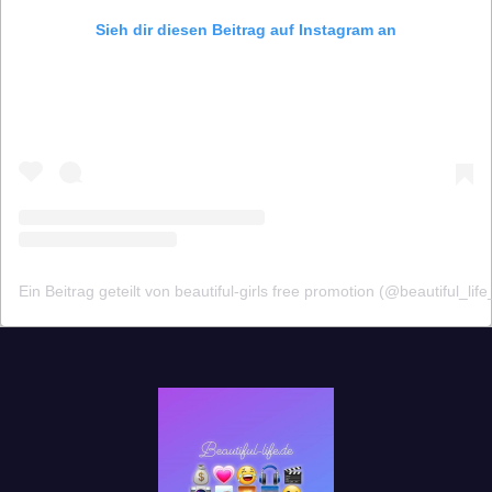
Sieh dir diesen Beitrag auf Instagram an
Ein Beitrag geteilt von beautiful-girls free promotion (@beautiful_life