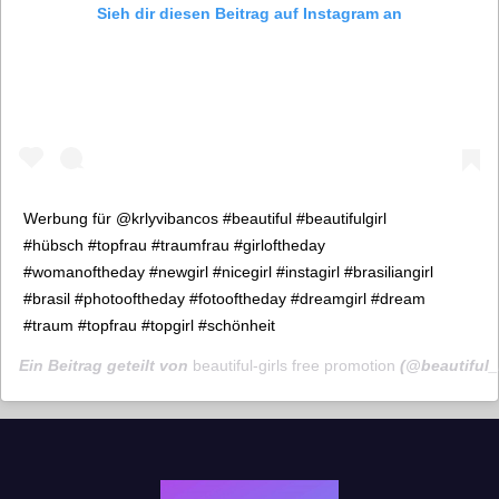
Sieh dir diesen Beitrag auf Instagram an
Werbung für @krlyvibancos #beautiful #beautifulgirl
#hübsch #topfrau #traumfrau #girloftheday
#womanoftheday #newgirl #nicegirl #instagirl #brasiliangirl
#brasil #photooftheday #fotooftheday #dreamgirl #dream
#traum #topfrau #topgirl #schönheit
Ein Beitrag geteilt von
beautiful-girls free promotion
(@beautiful_