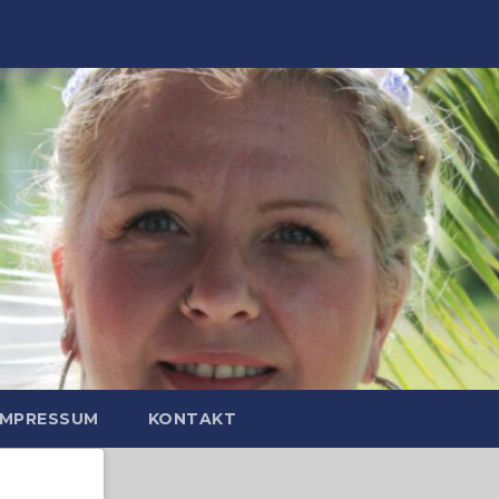
IMPRESSUM
KONTAKT