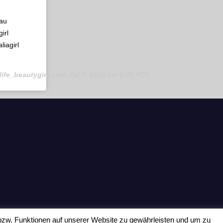
rau
irl
liagirl
life_beautygirls) am
Jul 5, 2019 um 9:05 PDT
zw. Funktionen auf unserer Website zu gewährleisten und um zu