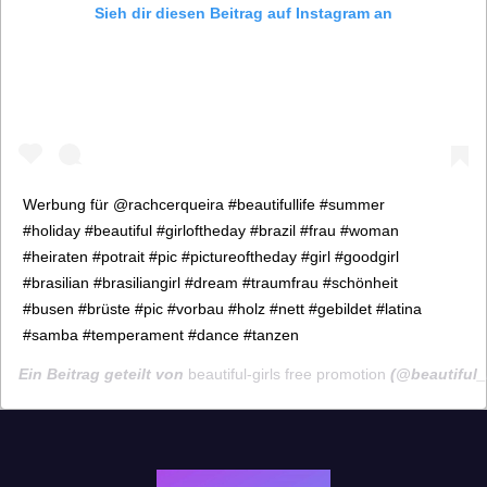
Sieh dir diesen Beitrag auf Instagram an
Werbung für @rachcerqueira #beautifullife #summer
#holiday #beautiful #girloftheday #brazil #frau #woman
#heiraten #potrait #pic #pictureoftheday #girl #goodgirl
#brasilian #brasiliangirl #dream #traumfrau #schönheit
#busen #brüste #pic #vorbau #holz #nett #gebildet #latina
#samba #temperament #dance #tanzen
Ein Beitrag geteilt von
beautiful-girls free promotion
(@beautiful_