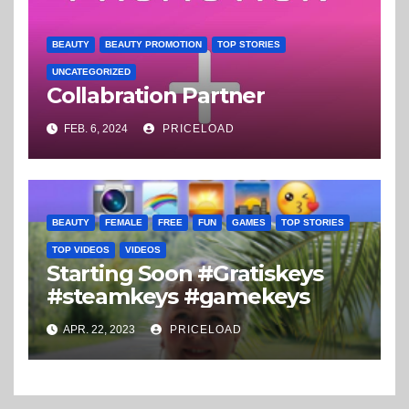
BEAUTY
BEAUTY PROMOTION
TOP STORIES
UNCATEGORIZED
Collabration Partner
FEB. 6, 2024
PRICELOAD
BEAUTY
FEMALE
FREE
FUN
GAMES
TOP STORIES
TOP VIDEOS
VIDEOS
Starting Soon #Gratiskeys
#steamkeys #gamekeys
APR. 22, 2023
PRICELOAD