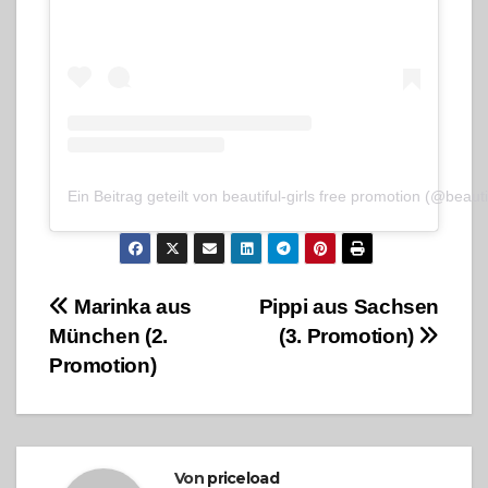
Ein Beitrag geteilt von beautiful-girls free promotion (@beauti
Beitragsnavigation
Marinka aus
Pippi aus Sachsen
München (2.
(3. Promotion)
Promotion)
Von
priceload