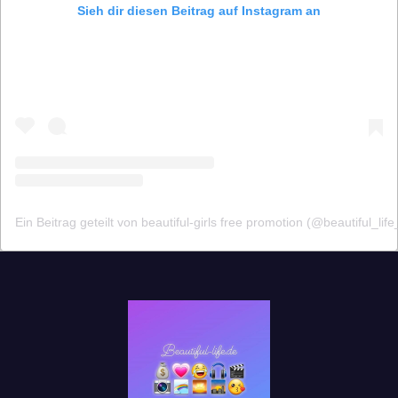
Sieh dir diesen Beitrag auf Instagram an
Ein Beitrag geteilt von beautiful-girls free promotion (@beautiful_lif